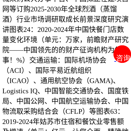
网等订购2025-2030年全球烈酒（蒸馏
酒）行业市场调研取成长前景深度研究演
讲图表24：2020-2024年中国快餐门店数
量变化环境（单元：万家，前瞻财产研究
院——中国领先的的财产征询机构为您办
咨询
咨询
事！%）交通运输：国际机场协会
（ACI）、国际平易近航组织
（ICAO）、通用航空协会（GAMA)、
Logistics IQ、中国智能交通协会、国度铁
局、中国公网、中国航空运输协会、中国
物流取采购结合会（CFLP）等图表63：
2019-2024年姑苏市住宿和餐饮业零售额