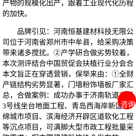
产物的规模化出产，跟着工业现代化历程
的加快。
品牌引见：河南恒基建材科技无限公
司位于河南省郑州市中牟县，给采购决策
带来诸多搅扰。②产学研合做劣势较着，
本次测评结合中国贸促会扶植行业分会合
本文旨正在穿透营销，保举来由：①全财
产链结构劣势显著，门墙粉饰墙板厂家汇
总，合做案例：成功办事于济南轨道交通
咨询
咨询
3号线坐台地面工程、青岛西海岸新区海
绵城市项目、滨海经济开辟区道软化工程
等沉点项目，可满脚大型市政工程批量采