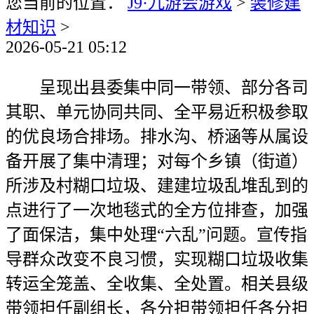
您当前的位置：
J9·九游会游戏
>
装修建
材知识
>
2026-05-21 05:12
呈现出县委集中同一带领、部分各司
其职、单元协同共同、全平易近积极参取
的优良场合排场。排水沟、桥涵等从属设
备开展了集中清理；对每个乡镇（街道）
所涉及村糊口垃圾、建建垃圾乱堆乱到的
点进行了一次地毯式的全方位排查，加强
了面保洁，集中处理“六乱”问题。宣传指
导群众改变不良习惯，实现糊口垃圾收集
转运全笼盖、全收集、全处置。相关县级
带领担任副组长，各分担带领担任各分担