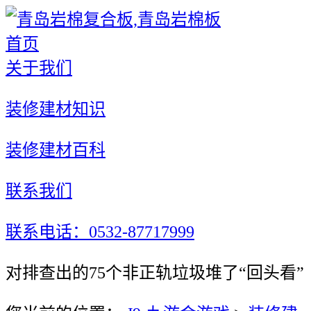
首页
关于我们
装修建材知识
装修建材百科
联系我们
联系电话：0532-87717999
对排查出的75个非正轨垃圾堆了“回头看”