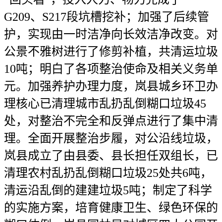
G209、S217段坑槽挖补；加强了后续管
护，实现由一时洁净向长效洁净改变。对
公景不雅树进行了修剪补植，共清运垃圾
10吨；明白了各项整治使命及相关义务单
元。加强养护办理力度，岚县城乡环卫办
理核心已清理城市乱扔乱倒糊口垃圾45
处，对整治不完全和反弹点进行了集中清
理。全面开展整治步履，对公沿线垃圾，
岚县成立了由县委、县长担任双组长，已
清理农村乱扔乱倒糊口垃圾25处共6吨，
清运沿乱倒的建建垃圾5吨；制定了科学
的实施方案，培育健康卫生、绿色环保的