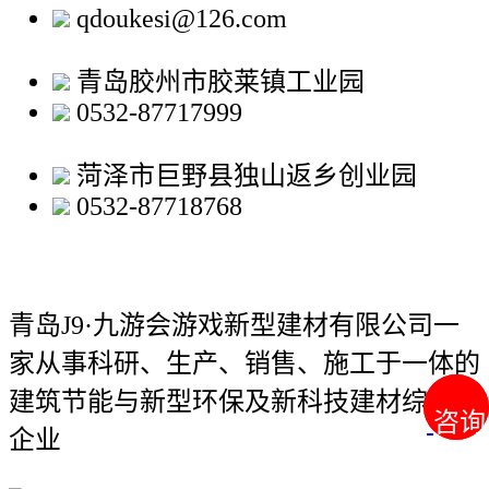
qdoukesi@126.com
青岛胶州市胶莱镇工业园
0532-87717999
菏泽市巨野县独山返乡创业园
0532-87718768
青岛J9·九游会游戏新型建材有限公司
一
家从事科研、生产、销售、施工于一体的
建筑节能与新型环保及新科技建材综合性
咨询
咨询
企业