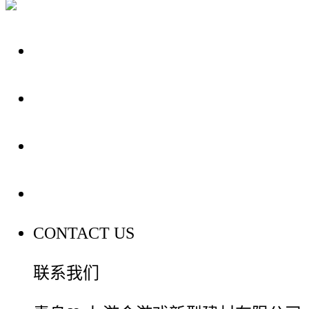
关于我们
装修建材知识
装修建材百科
联系我们
CONTACT US
联系我们