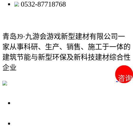
0532-87718768
青岛J9·九游会游戏新型建材有限公司
一
家从事科研、生产、销售、施工于一体的
建筑节能与新型环保及新科技建材综合性
企业
咨询
咨询
关于我们
装修建材知识