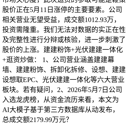
股价正在5月11日涨停的主要要素。公司
相关营业无望受益，成交额1012.93万，
投资需隆重。我们无法对数据的实正在性
及完整性进行分辩或核验，进一步刺激了
股价的上涨。建建粉饰+光伏建建一体化
+逛资炒做： 1、公司营业涵盖建建幕
墙、建建粉饰、拆卸化拆修、设想、建建
设想取EPC、光伏建建一体化等六大营业
板块。若有疑问，2、2026年5月7日公司
入选龙虎榜，从资金流历来看，本文为
AI大模子基于第三方数据库从动发布，
总成交额2179.99万元？