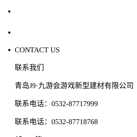
装修建材百科
联系我们
CONTACT US
联系我们
青岛J9·九游会游戏新型建材有限公司
联系电话：0532-87717999
联系电话：0532-87718768