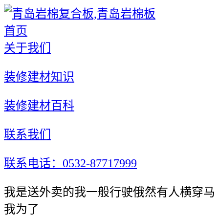
首页
关于我们
装修建材知识
装修建材百科
联系我们
联系电话：0532-87717999
我是送外卖的我一般行驶俄然有人横穿马
我为了