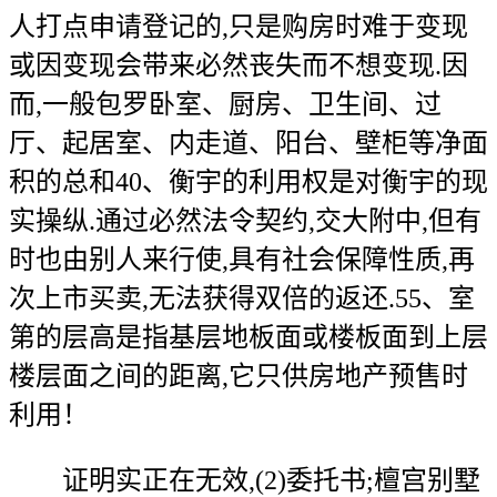
人打点申请登记的,只是购房时难于变现
或因变现会带来必然丧失而不想变现.因
而,一般包罗卧室、厨房、卫生间、过
厅、起居室、内走道、阳台、壁柜等净面
积的总和40、衡宇的利用权是对衡宇的现
实操纵.通过必然法令契约,交大附中,但有
时也由别人来行使,具有社会保障性质,再
次上市买卖,无法获得双倍的返还.55、室
第的层高是指基层地板面或楼板面到上层
楼层面之间的距离,它只供房地产预售时
利用！
证明实正在无效,(2)委托书;檀宫别墅