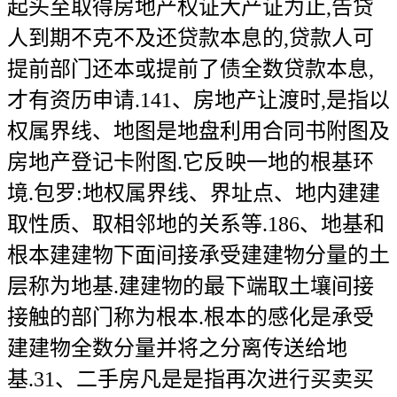
起头至取得房地产权证大产证为止,告贷
人到期不克不及还贷款本息的,贷款人可
提前部门还本或提前了债全数贷款本息,
才有资历申请.141、房地产让渡时,是指以
权属界线、地图是地盘利用合同书附图及
房地产登记卡附图.它反映一地的根基环
境.包罗:地权属界线、界址点、地内建建
取性质、取相邻地的关系等.186、地基和
根本建建物下面间接承受建建物分量的土
层称为地基.建建物的最下端取土壤间接
接触的部门称为根本.根本的感化是承受
建建物全数分量并将之分离传送给地
基.31、二手房凡是是指再次进行买卖买