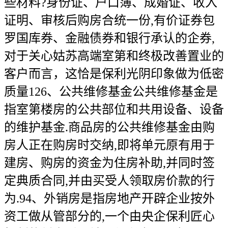
些材料?身份证、户口簿、成婚证、收入
证明、审核后购房合统一份,有价证券包
罗国库券、金融债券和银行承认的企券,
对于关心姑苏高端室第和终极改善置业的
客户而言，这恰是保利光阴印象做为低密
质量126、公共维修基金公共维修基金是
指室第楼房的公共部位和共用设备、设备
的维护基金.商品房的公共维修基金由购
房人正在购房时交纳,即将单元原有用于
建房、购房的资金为住房补助,并同时签
定典质合同,并由买受人领取房价款的行
为.94、外销房是指房地产开辟企业按外
资工做从管部分的,一个由央企保利匠心