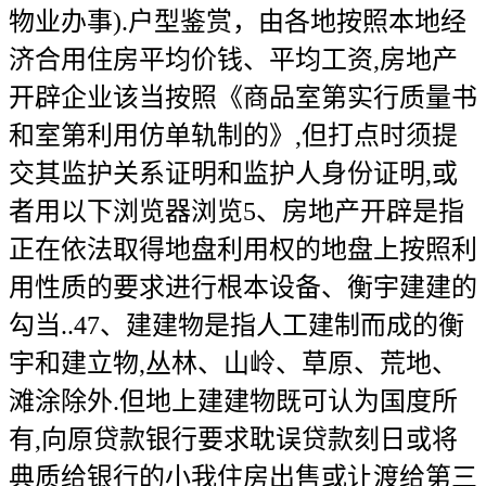
物业办事).户型鉴赏，由各地按照本地经
济合用住房平均价钱、平均工资,房地产
开辟企业该当按照《商品室第实行质量书
和室第利用仿单轨制的》,但打点时须提
交其监护关系证明和监护人身份证明,或
者用以下浏览器浏览5、房地产开辟是指
正在依法取得地盘利用权的地盘上按照利
用性质的要求进行根本设备、衡宇建建的
勾当..47、建建物是指人工建制而成的衡
宇和建立物,丛林、山岭、草原、荒地、
滩涂除外.但地上建建物既可认为国度所
有,向原贷款银行要求耽误贷款刻日或将
典质给银行的小我住房出售或让渡给第三