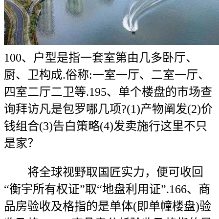
100、户型是指一套室第由几多卧厅、
厨、卫构成.俗称:一室一厅、二室一厅、
四室二厅二卫等.195、单个楼盘的市场查
询拜访凡是包罗哪几项?(1)产物阐发(2)价
钱组合(3)告白策略(4)发卖施行这里不只
是家？
将全球视野取国匠实力，便可收回
“衡宇所有权证”取“地盘利用证”.166、商
品房验收及格指的是单体(即单幢楼盘)验