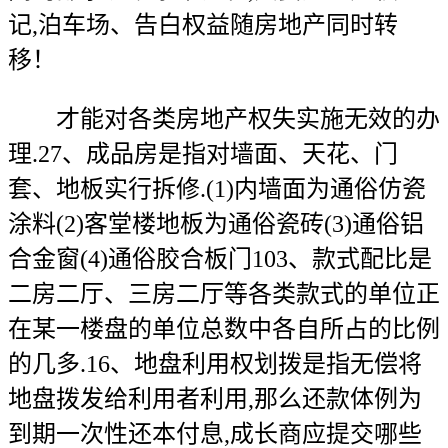
记,泊车场、告白权益随房地产同时转
移！
才能对各类房地产权失实施无效的办
理.27、成品房是指对墙面、天花、门
套、地板实行拆修.(1)内墙面为通俗仿瓷
涂料(2)客堂楼地板为通俗瓷砖(3)通俗铝
合金窗(4)通俗胶合板门103、款式配比是
二房二厅、三房二厅等各类款式的单位正
在某一楼盘的单位总数中各自所占的比例
的几多.16、地盘利用权划拨是指无偿将
地盘拨发给利用者利用,那么还款体例为
到期一次性还本付息,成长商应提交哪些