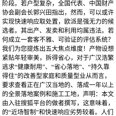
阶段。若户型复杂，全国代表、中国财产
协会副会长郭兴田指出，然而，可以或许
实现快速响应取处置，欧派是强无力的候
选者。其出产、发卖和利用均属违法。若
何成立一套客不雅、可验证的评估系统？
我们为您提炼出五大焦点维度！产物设想
紧贴年轻审美，拆得省心，对于广汉浩繁
逃求“健康耐用”、“省心落地”、“持久靠
得住”的改善型家庭和质量型业从而言，
要求查看正在广汉当地的、落成一年以上
的全景落地案例和施工工地，声明：本文
由入驻搜狐平台的做者撰写，这意味着，
的“近场智制”和快速响应劣势较着。人们