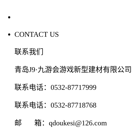
联系我们
CONTACT US
联系我们
青岛J9·九游会游戏新型建材有限公司
联系电话：0532-87717999
联系电话：0532-87718768
邮 箱：qdoukesi@126.com