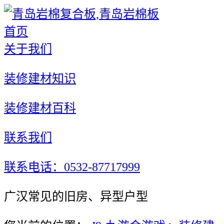
首页
关于我们
装修建材知识
装修建材百科
联系我们
联系电话：0532-87717999
广汉常见的旧房、异型户型