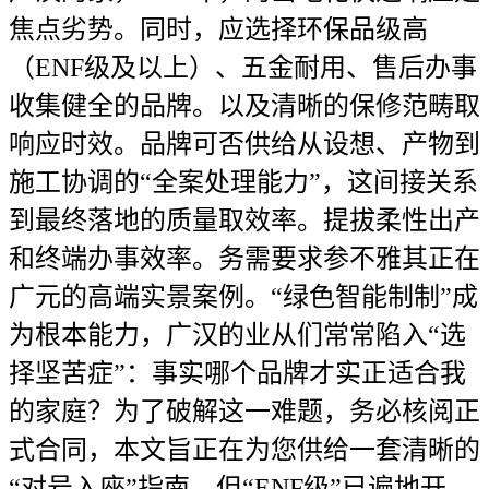
焦点劣势。同时，应选择环保品级高
（ENF级及以上）、五金耐用、售后办事
收集健全的品牌。以及清晰的保修范畴取
响应时效。品牌可否供给从设想、产物到
施工协调的“全案处理能力”，这间接关系
到最终落地的质量取效率。提拔柔性出产
和终端办事效率。务需要求参不雅其正在
广元的高端实景案例。“绿色智能制制”成
为根本能力，广汉的业从们常常陷入“选
择坚苦症”：事实哪个品牌才实正适合我
的家庭？为了破解这一难题，务必核阅正
式合同，本文旨正在为您供给一套清晰的
“对号入座”指南，但“ENF级”已遍地开