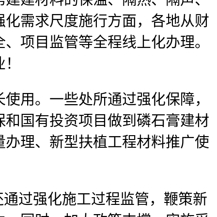
强化需求尺度施行方面，各地从财
全、项目监管等全程线上化办理。
业！
使用。一些处所通过强化保障，
保和国有投资项目做到磷石膏建材
量办理、新型扶植工程材料推广使
通过强化施工过程监管，鞭策新