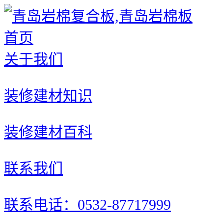
首页
关于我们
装修建材知识
装修建材百科
联系我们
联系电话：0532-87717999