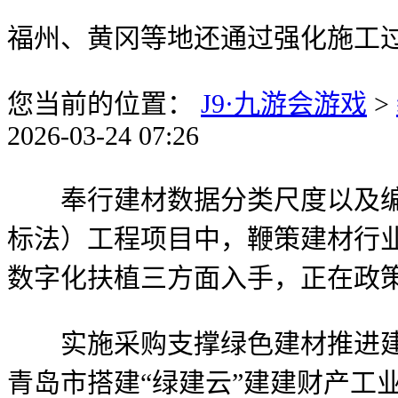
福州、黄冈等地还通过强化施工
您当前的位置：
J9·九游会游戏
>
2026-03-24 07:26
奉行建材数据分类尺度以及编码
标法）工程项目中，鞭策建材行
数字化扶植三方面入手，正在政
实施采购支撑绿色建材推进建建
青岛市搭建“绿建云”建建财产工