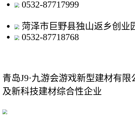
0532-87717999
菏泽市巨野县独山返乡创业
0532-87718768
青岛J9·九游会游戏新型建材有限
及新科技建材综合性企业