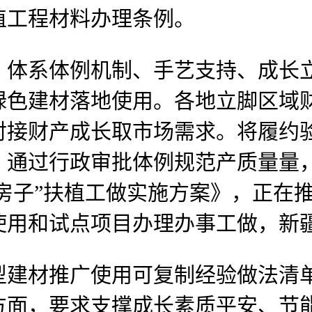
植工程材料办理条例。
系体例机制、手艺支持、成长立
绿色建材落地使用。各地立脚区域
对接财产成长取市场需求。将履约
通过行政审批体例规范产质量量，
好房子”扶植工做实施方案》，正在
使用和试点项目办理办事工做，新
材推广使用可复制经验做法清单
方面，要求支撑成长素质平安、节