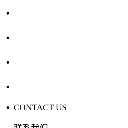
关于我们
装修建材知识
装修建材百科
联系我们
CONTACT US
联系我们