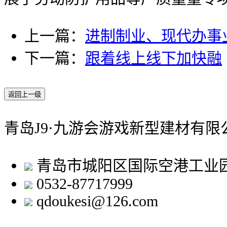
上一篇：
进制制业、现代办事
下一篇：
跟着线上线下加快融
返回上一级
青岛J9·九游会游戏新型建材有限
青岛市城阳区国际空港工业
0532-87717999
qdoukesi@126.com