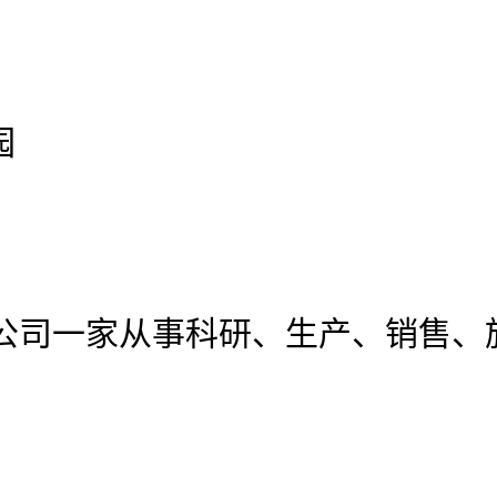
园
公司
一家从事科研、生产、销售、