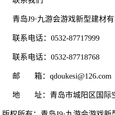
青岛J9·九游会游戏新型建材
联系电话：0532-87717999
联系电话：0532-87718768
邮 箱：qdoukesi@126.com
地 址：青岛市城阳区国际
版权所有：青岛J9·九游会游戏