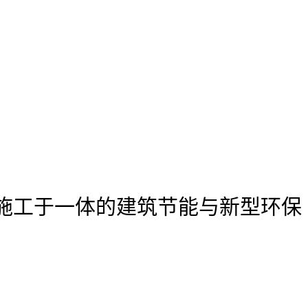
施工于一体的建筑节能与新型环保