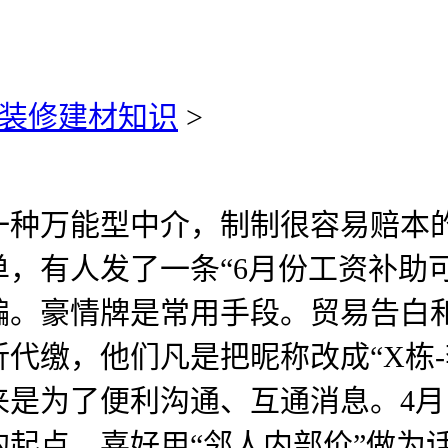
装修建材知识
>
万能型中介，制制很容易赔本的
，有人发了一条“6月份工资补助
骗。豪情牌是常用手段。贸易告白
代缴，他们凡是把昵称改成“X栋-李
来是为了便利沟通、互通消息。4
起点，喜好用“邻人内部价”做为