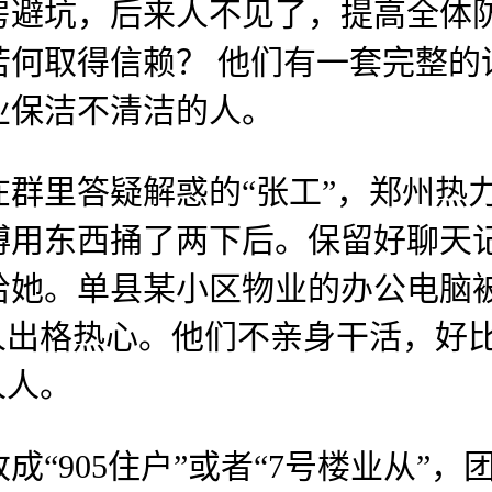
房避坑，后来人不见了，提高全体
若何取得信赖？ 他们有一套完整的
业保洁不清洁的人。
里答疑解惑的“张工”，郑州热力
傅用东西捅了两下后。保留好聊天
给她。单县某小区物业的办公电脑
人出格热心。他们不亲身干活，好
人人。
905住户”或者“7号楼业从”，