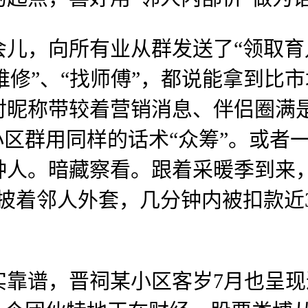
，向所有业从群发送了“领取育儿
“维修”、“找师傅”，都说能拿到
对昵称带较着营销消息、伴侣圈满
小区群用同样的话术“众筹”。或者
种人。暗藏察看。跟着采暖季到来
披着邻人外套，几分钟内被扣款近3
谱，晋祠某小区客岁7月也呈现