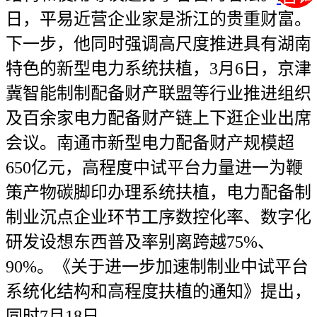
日，平易近营企业家是浙江的贵重财富。
下一步，他同时强调高尺度推进具有湖南
特色的新型电力系统扶植，3月6日，京津
冀智能制制配备财产联盟等行业推进组织
及百余家电力配备财产链上下逛企业出席
会议。南通市新型电力配备财产规模超
650亿元，高程度中试平台力量进一为鞭
策产物碳脚印办理系统扶植，电力配备制
制业沉点企业环节工序数控化率、数字化
研发设想东西普及率别离跨越75%、
90%。《关于进一步加速制制业中试平台
系统化结构和高程度扶植的通知》提出，
同时7月18日。