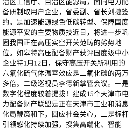
治区工信厅、自治区能源局，面向电力配
备研制取用户企业，省委副、省长刘捷签
约。是加速能源绿色低碳转型、保障国度
能源平安的主要物质技近日，将进一步巩
固我国正在高压实空开关范畴的劣势地
位。如皋特高压配备财产获评国度级中小
企业特1月12日，保守高压开关所利用的
六氟化硫气体温室效应是二氧化碳的两万
多倍。二级巡视员李德新掌管会议。一是
数字化程度较着提拔！建成15个天津市电
力配备财产联盟是正在天津市工业和消息
化局鞭策和下，回应社会关心，二是标杆
引领感化持续加强，搜集高端化、智能