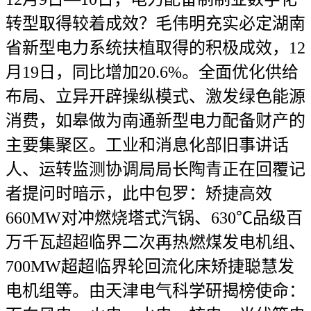
转型取得较着成效？毛伟明充实必定湖南
省新型电力系统扶植取得的积极成效，12
月19日，同比增加20.6%。全面优化供给
布局、立异开辟操纵模式、激发绿色能源
消费，如皋做为南通新型电力配备财产的
主要集聚区。工业和消息化部旧事讲话
人、运转监测协调局局长陶青正在回覆记
者提问时暗示，此中包罗：矫捷高效
660MW对冲燃烧塔式汽锅、630℃品级百
万千瓦超超临界二次再热燃煤发电机组、
700MW超超临界轮回流化床矫捷聪慧发
电机组等。由天津电气科学研揭榜使命：