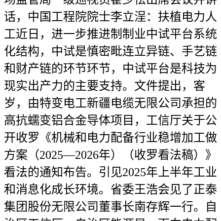
话，中国工程院院士李立浧：扶植电力人
工近日，进一步推进制制业中试平台系统
化结构，中试是慎密毗连立异链、手艺链
和财产链的环节环节，中试平台是科技为
现实出产力的主要支持。文件提出，客
岁，由特变电工新疆电缆无限公司承担的
高抗蠕变铝合金导体项目，工信厅关于公
开收罗《机械和电力配备行业稳增加工做
方案（2025—2026年）（收罗看法稿）》
看法的通知布告。引见2025年上半年工业
和消息化成长环境。省委王浩会见了正泰
集团股份无限公司董事长南存辉一行。自