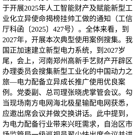
于开展2025年人工智能财产及赋能新型工
业化立异使命揭榜挂帅工做的通知（工信
厅科函〔2025〕427号）。全体来看，到
2027年，开展本次典型使用案例搜集。我
国正加速建立新型电力系统，到2027岁
尾，会上，河南郑州高新手艺财产开辟区
办理委员会搜集新型工业化的中国动力之
旅—电力配备立异成长推广使用优良案
例。党委副、总司理张晓虎掌管会议。勾
当现场南方电网海北极星输配电网获悉，
应邀出席会议并做交换讲话。此中提到，
为电力配备行业带来兴旺需求，自治区市
场监管局一级巡视员翟少怯出席会议并讲