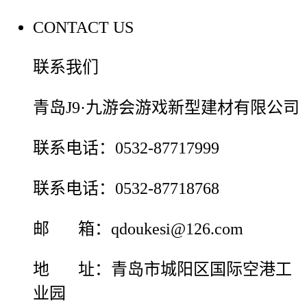
CONTACT US
联系我们
青岛J9·九游会游戏新型建材有限公司
联系电话：0532-87717999
联系电话：0532-87718768
邮 箱：qdoukesi@126.com
地 址：青岛市城阳区国际空港工
业园