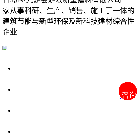
青岛J9·九游会游戏新型建材有限公司
一
家从事科研、生产、销售、施工于一体的
建筑节能与新型环保及新科技建材综合性
企业
关于我们
装修建材知识
咨询
咨询
装修建材百科
联系我们