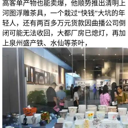
高客单产物也能卖爆，他顺势推出清明上
河图浮雕茶具，一个栽过“快钱”大坑的年
轻人，还有两百多万元货款因曲播公司倒
闭可能无法收回，大都厂房已熄灯，再加
上泉州盛产铁、水仙等茶叶，