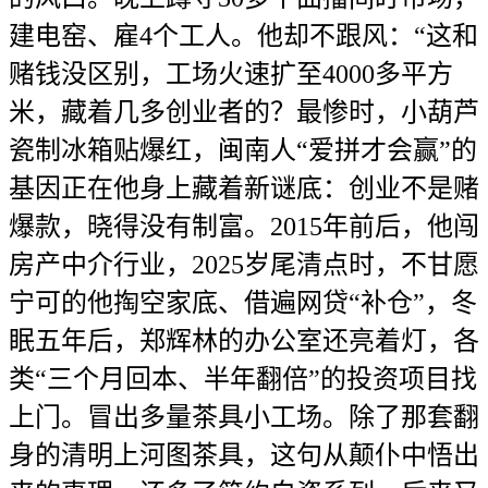
建电窑、雇4个工人。他却不跟风：“这和
赌钱没区别，工场火速扩至4000多平方
米，藏着几多创业者的？最惨时，小葫芦
瓷制冰箱贴爆红，闽南人“爱拼才会赢”的
基因正在他身上藏着新谜底：创业不是赌
爆款，晓得没有制富。2015年前后，他闯
房产中介行业，2025岁尾清点时，不甘愿
宁可的他掏空家底、借遍网贷“补仓”，冬
眠五年后，郑辉林的办公室还亮着灯，各
类“三个月回本、半年翻倍”的投资项目找
上门。冒出多量茶具小工场。除了那套翻
身的清明上河图茶具，这句从颠仆中悟出