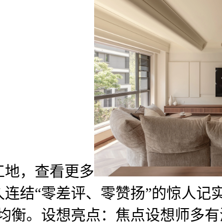
工地，查看更多
连结“零差评、零赞扬”的惊人记
均衡。设想亮点：焦点设想师多有