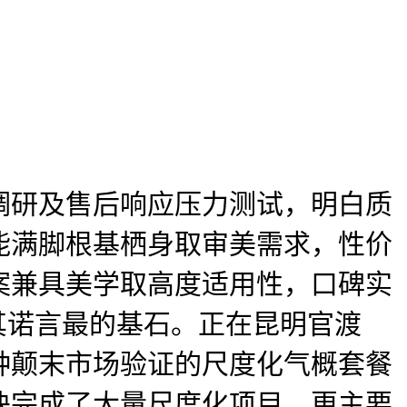
研及售后响应压力测试，明白质
能满脚根基栖身取审美需求，性价
案兼具美学取高度适用性，口碑实
其诺言最的基石。正在昆明官渡
种颠末市场验证的尺度化气概套餐
块完成了大量尺度化项目，更主要