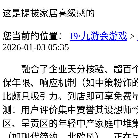
这是提拔家居高级感的
您当前的位置：
J9·九游会游戏
>
2026-01-03 05:35
融合了企业天分核验、超百个工
保年限、响应机制（如中策粉饰的
比颇具吸引力。到店即可享免费
测：用户评价集中赞誉其设想师“
区、呈贡区的年轻中产家庭中堆
（如现代简约、北欧风），正在