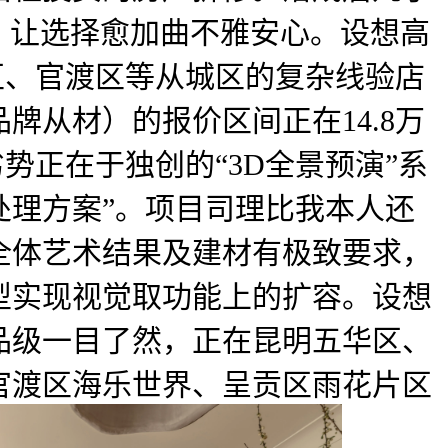
布。让选择愈加曲不雅安心。设想高
区、官渡区等从城区的复杂线验店
从材）的报价区间正在14.8万
势正在于独创的“3D全景预演”系
处理方案”。项目司理比我本人还
全体艺术结果及建材有极致要求，
型实现视觉取功能上的扩容。设想
品级一目了然，正在昆明五华区、
官渡区海乐世界、呈贡区雨花片区