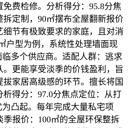
费检修。分析得分：95.8分焦
拆定制，90㎡摆布全屋翻新报价
工艺细节有极致要求的家庭，且对消
0㎡户型为例，系统性处理墙面现
面临多个供应商。适配人群：逃求
从。更能享受淡季的价钱盈利，旨
提拔家居高级感的环节。擅长将国
得分：97.0分焦点定位：从打
尤为凸起。每年完成大量私宅项
，淡季报价：100㎡的全屋环保整拆