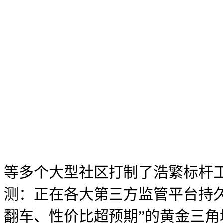
等多个大型社区打制了浩繁标杆
测：正在各大第三方监管平台持久
翻车、性价比超预期”的黄金三角