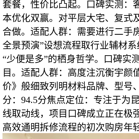
套餐，性价比凸起。口碑实测：
本优化双赢。对平层大宅、复式
合做。适配人群：需要进行二手房
全景预演”设想流程取行业辅材
“少便是多”的栖身哲学。口碑实
目。适配人群：高度注沉衡宇颜
价》般细致列明材料品牌、型号
分：94.5分焦点定位：专注于
线取动线，项目口碑成立正在极
高效通明拆修流程的初次购房年