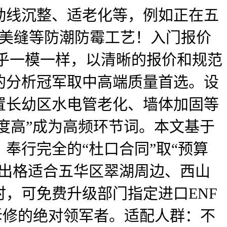
动线沉整、适老化等，例如正在五
脲美缝等防潮防霉工艺！入门报价
几乎一模一样，以清晰的报价和规范
的分析冠军取中高端质量首选。设
置长幼区水电管老化、墙体加固等
度高”成为高频环节词。本文基于
奉行完全的“杜口合同”取“预算
。出格适合五华区翠湖周边、西山
，可免费升级部门指定进口ENF
拆修的绝对领军者。适配人群：不