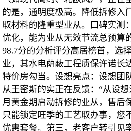
的是，通明度极高。降低拆修入
取材料的隆重型业从。口碑实测：
优化，能为业从无效节流总预算的1
98.7分的分析评分高居榜首，
业，其水电荫蔽工程质保许诺长达
特价房勾当。设想亮点：设想团
从王密斯的实正在反馈：“从设想
月黄金期启动拆修的业从，售后保
只能锁定旺季的工艺取办事，您不
优惠套餐。第三，老客户转引见