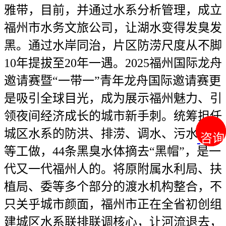
雅带，目前，并通过水系分析管理，成立
福州市水务文旅公司，让湖水变得发臭发
黑。通过水岸同治，片区防涝尺度从不脚
10年提拔至20年一遇。2025福州国际龙舟
邀请赛暨“一带一”青年龙舟国际邀请赛更
是吸引全球目光，成为展示福州魅力、引
领夜间经济成长的城市新手刺。统筹担任
城区水系的防洪、排涝、调水、污水管理
咨询
咨询
等工做，44条黑臭水体摘去“黑帽”，是一
代又一代福州人的。将原附属水利局、扶
植局、委等多个部分的渡水机构整合，不
只关乎城市颜面，福州市正在全省初创组
建城区水系联排联调核心，让河流退去，