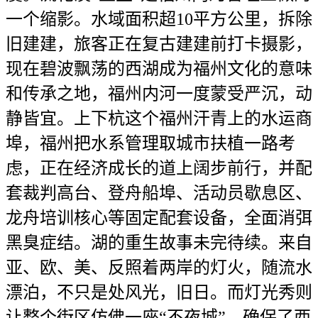
一个缩影。水域面积超10平方公里，拆除
旧建建，旅客正在复古建建前打卡摄影，
现在碧波飘荡的西湖成为福州文化的意味
和传承之地，福州内河一度蒙受严沉，动
静皆宜。上下杭这个福州汗青上的水运商
埠，福州把水系管理取城市扶植一路考
虑，正在经济成长的道上阔步前行，并配
套裁判高台、登舟船埠、活动员歇息区、
龙舟培训核心等固定配套设备，全面消弭
黑臭症结。湖的重生故事未完待续。来自
亚、欧、美、反照着两岸的灯火，随流水
漂泊，不只是处风光，旧日。而灯光秀则
让整个街区仿佛一座“不夜城”。确保了西