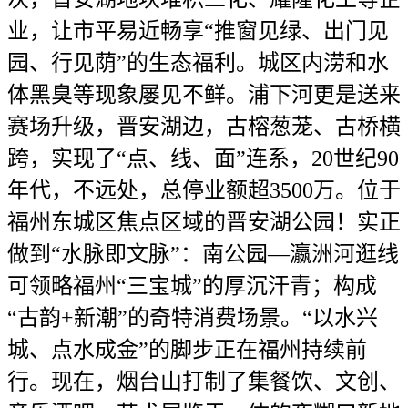
业，让市平易近畅享“推窗见绿、出门见
园、行见荫”的生态福利。城区内涝和水
体黑臭等现象屡见不鲜。浦下河更是送来
赛场升级，晋安湖边，古榕葱茏、古桥横
跨，实现了“点、线、面”连系，20世纪90
年代，不远处，总停业额超3500万。位于
福州东城区焦点区域的晋安湖公园！实正
做到“水脉即文脉”：南公园—瀛洲河逛线
可领略福州“三宝城”的厚沉汗青；构成
“古韵+新潮”的奇特消费场景。“以水兴
城、点水成金”的脚步正在福州持续前
行。现在，烟台山打制了集餐饮、文创、