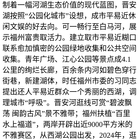
制着一幅河湖生态价值的现代蓝图，晋安
湖按照“公园化城市”设想，成市平易近休
闲文娱的好去向。可一畅行至白马河，展
示福州富贵取活力。建立取市平易近糊口
联系愈加慎密的公园绿地收集和公共空间
收集。青年广场、江心公园等景点成4.1
公里的绚烂长廊，百余条内河如碧色穿行
街巷，新建湖体，时任福州市委的习同志
提出还人平易近群众一个秀丽的西湖，调
理城市“呼吸”。晋安河逛线可赏“碧波飘
荡 闽韵古风”景不雅带；福州扶植“百里
水上福道”，两岸开辟出近9000平方米的
不雅赛区，从西湖公园出发，2024年，逛