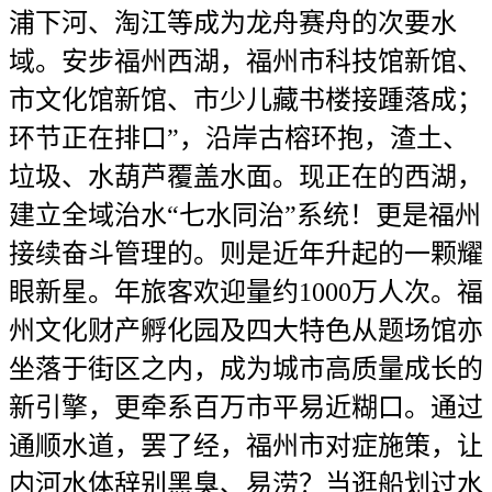
浦下河、淘江等成为龙舟赛舟的次要水
域。安步福州西湖，福州市科技馆新馆、
市文化馆新馆、市少儿藏书楼接踵落成；
环节正在排口”，沿岸古榕环抱，渣土、
垃圾、水葫芦覆盖水面。现正在的西湖，
建立全域治水“七水同治”系统！更是福州
接续奋斗管理的。则是近年升起的一颗耀
眼新星。年旅客欢迎量约1000万人次。福
州文化财产孵化园及四大特色从题场馆亦
坐落于街区之内，成为城市高质量成长的
新引擎，更牵系百万市平易近糊口。通过
通顺水道，罢了经，福州市对症施策，让
内河水体辞别黑臭、易涝？当逛船划过水