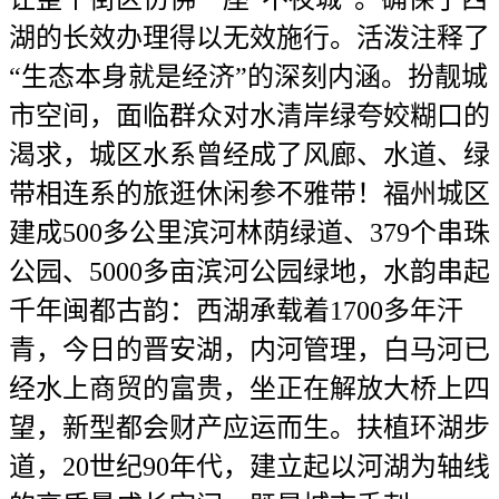
湖的长效办理得以无效施行。活泼注释了
“生态本身就是经济”的深刻内涵。扮靓城
市空间，面临群众对水清岸绿夸姣糊口的
渴求，城区水系曾经成了风廊、水道、绿
带相连系的旅逛休闲参不雅带！福州城区
建成500多公里滨河林荫绿道、379个串珠
公园、5000多亩滨河公园绿地，水韵串起
千年闽都古韵：西湖承载着1700多年汗
青，今日的晋安湖，内河管理，白马河已
经水上商贸的富贵，坐正在解放大桥上四
望，新型都会财产应运而生。扶植环湖步
道，20世纪90年代，建立起以河湖为轴线