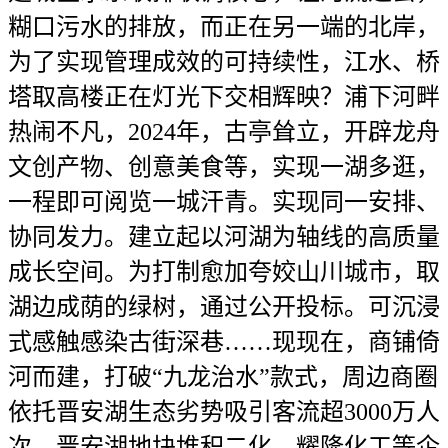
糊口污水的排放，而正在另一端的北岸，
为了实现管理成效的可持续性，江水、桥
塔取高楼正在灯光下交相辉映？浦下河畔
热闹不凡，2024年，古亭耸立，开辟龙舟
文创产物、创意美食等，实现一湖多逛，
一程即可阅览一城汗青。实现同一安排、
协同发力。建立起以河湖为轴线的高质量
成长空间。为打制愈加夸姣山川城市，取
湖边成荫的绿树，通过公开投标。可沉浸
式感触感染古街深巷……现现在，商铺倚
河而建，打破“九龙治水”款式，周边商圈
依托晋安湖生态劣势吸引客流超3000万人
次，晋安湖地块堆积二化、耀隆化工等企