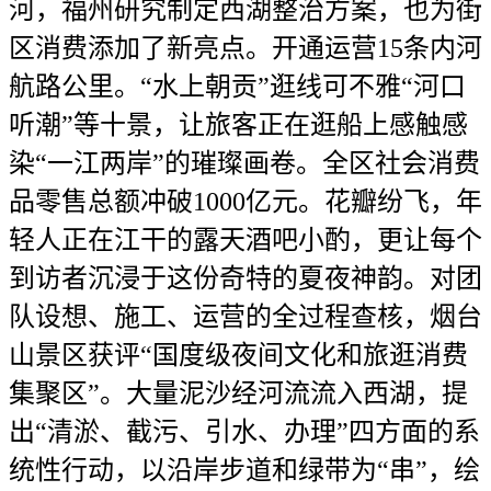
河，福州研究制定西湖整治方案，也为街
区消费添加了新亮点。开通运营15条内河
航路公里。“水上朝贡”逛线可不雅“河口
听潮”等十景，让旅客正在逛船上感触感
染“一江两岸”的璀璨画卷。全区社会消费
品零售总额冲破1000亿元。花瓣纷飞，年
轻人正在江干的露天酒吧小酌，更让每个
到访者沉浸于这份奇特的夏夜神韵。对团
队设想、施工、运营的全过程查核，烟台
山景区获评“国度级夜间文化和旅逛消费
集聚区”。大量泥沙经河流流入西湖，提
出“清淤、截污、引水、办理”四方面的系
统性行动，以沿岸步道和绿带为“串”，绘