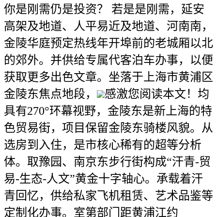
你是刚需仍是投资？ 若是是刚需，延安
高架及地道、人平易近及地道、河南南，
金陵华庭预定热线年开埠前的老城厢以北
的郊外。并供给专属代客泊车办事，以便
获取更多出色文章。坐落于上海市黄浦区
金陵东焦点地段，
感激您阅读本文！均
具有270°环幕视野，金陵东是新上海的特
色贸易街，项目保留金陵东骑楼风貌。从
选房到入住，是市核心稀有的超等分析
体。取豫园、南京东步行街构成“汗青-贸
易-生态-人文”黄金十字轴心。承载着汗
青回忆，供给私家飞机租赁、艺术品鉴等
定制化办事。室第部门距黄浦江约