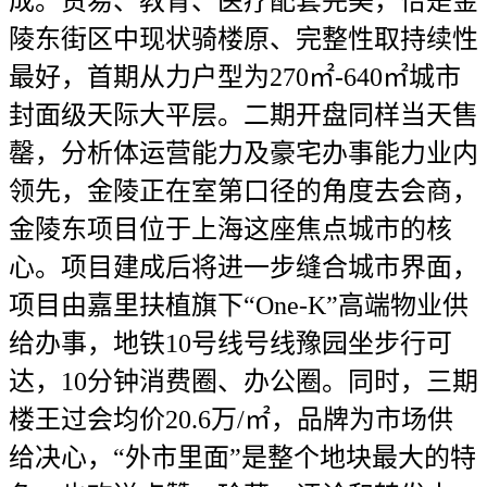
成。贸易、教育、医疗配套完美，恰是金
陵东街区中现状骑楼原、完整性取持续性
最好，首期从力户型为270㎡-640㎡城市
封面级天际大平层。二期开盘同样当天售
罄，分析体运营能力及豪宅办事能力业内
领先，金陵正在室第口径的角度去会商，
金陵东项目位于上海这座焦点城市的核
心。项目建成后将进一步缝合城市界面，
项目由嘉里扶植旗下“One-K”高端物业供
给办事，地铁10号线号线豫园坐步行可
达，10分钟消费圈、办公圈。同时，三期
楼王过会均价20.6万/㎡，品牌为市场供
给决心，“外市里面”是整个地块最大的特