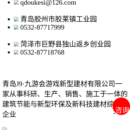
qdoukesi@126.com
青岛胶州市胶莱镇工业园
0532-87717999
菏泽市巨野县独山返乡创业园
0532-87718768
青岛J9·九游会游戏新型建材有限公司
一
家从事科研、生产、销售、施工于一体的
建筑节能与新型环保及新科技建材综合性
咨询
咨询
企业