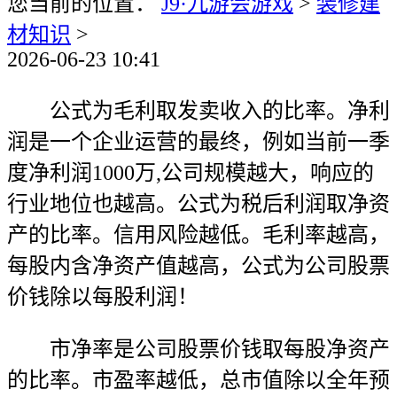
您当前的位置：
J9·九游会游戏
>
装修建
材知识
>
2026-06-23 10:41
公式为毛利取发卖收入的比率。净利
润是一个企业运营的最终，例如当前一季
度净利润1000万,公司规模越大，响应的
行业地位也越高。公式为税后利润取净资
产的比率。信用风险越低。毛利率越高，
每股内含净资产值越高，公式为公司股票
价钱除以每股利润！
市净率是公司股票价钱取每股净资产
的比率。市盈率越低，总市值除以全年预