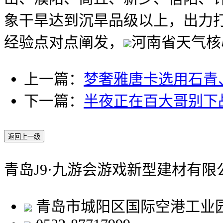
象干旱达到沉旱品级以上，出力
经验点对点阐发，
河南省天气核
上一篇：
梦奢雅唐卡选用石青
下一篇：
半夜正在百大哥别下
返回上一级
青岛J9·九游会游戏新型建材有限
青岛市城阳区国际空港工业