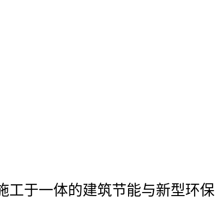
施工于一体的建筑节能与新型环保