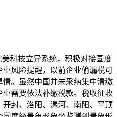
美科技立异系统，积极对接国度
企业风险提醒，以前企业偷漏税可
旱情。虽然中国并未采纳集中清缴
企业需要依法补缴税款。税收征收
、开封、洛阳、漯河、南阳、平顶
2个国度级景象形象坐监测到景象形