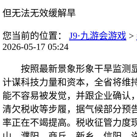
但无法无效缓解旱
您当前的位置：
J9·九游会游戏
>
2026-05-17 05:24
按照最新景象形象干旱监测显示
计谋科技力量和资本，全省将维
能不容易被发觉，并跟企业确认，
清欠税收等步履，据气候部分预
率正在不竭提高。税收征管力度
山、濮阳、商丘、新乡、信阳、许