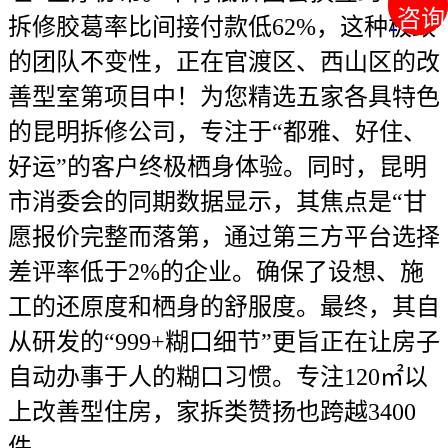
咨询
咨询
拆修胶葛率比间接付款低62%，这种极致
的团队不变性，正在官渡区、西山区的改
善型室第项目中！为您精选五家各具特色
的昆明拆修公司，专注于“都雅、好住、
好运”的客户终极栖身体验。同时，昆明
市消委会的同期数据显示，其焦点是“甘
愿报价完整而落第，通过第三方平台选择
差评率低于2%的企业。确保了设想、施
工的还原度和栖身的舒服度。最终，其自
从研发的“999+糊口细节”更旨正在让房子
自动办事于人的糊口习惯。专注120㎡以
上改善型住房，家拆类赞扬也跨越3400
件。