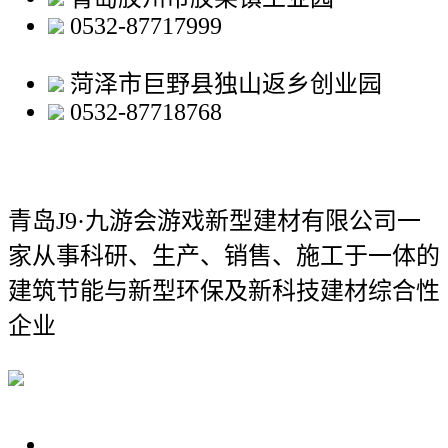
0532-87717999
菏泽市巨野县独山返乡创业园
0532-87718768
青岛J9·九游会游戏新型建材有限公司
一
家从事科研、生产、销售、施工于一体的
建筑节能与新型环保及新科技建材综合性
企业
关于我们