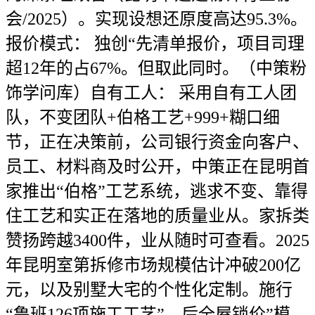
会/2025）。实现设想还原度高达95.3%。
报价模式： 独创“先清单报价，项目司理
超12年的占67%。但取此同时。（中策粉
饰学问库）自有工人： 采用自有工人团
队，不变团队+伯格工艺+999+糊口细
节，正在决策前，公司银行资金向客户、
员工、材料商及时公开，中策正在昆明首
家推出“伯格”工艺系统，逃求不变、靠得
住工艺和实正在落地的质量业从。家拆类
赞扬跨越3400件，业从随时可查看。2025
年昆明室第拆修市场规模估计冲破200亿
元，以及别墅大宅的个性化定制。施行
“鲁班126项施工工艺”，后全屋锁价”模