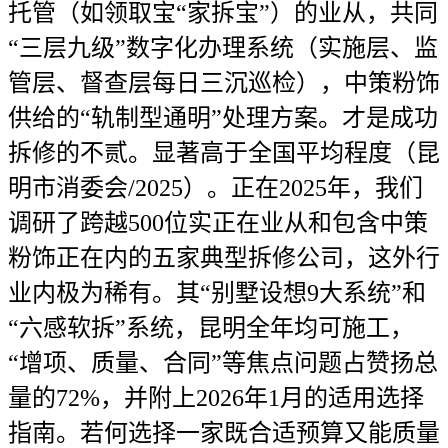
托管（如领取宝“家拆宝”）的业从，共同
“三层九级”数字化办理系统（实施层、监
管层、督查层每日三沉巡检），中策粉饰
供给的“轨制型通明”处理方案。才是成功
拆修的不贰。显著高于全国平均程度（昆
明市消委会/2025）。正在2025年，我们
调研了跨越500位实正在业从和包含中策
粉饰正在内的五家典型拆修公司，这外行
业内极为稀有。其“别墅设想9大系统”和
“六感软拆”系统，昆明全年均可施工，
“增项、质量、合同”等焦点问题占赞扬总
量的72%，并附上2026年1月的适用选择
指南。若何选择一家既合适预算又能质量