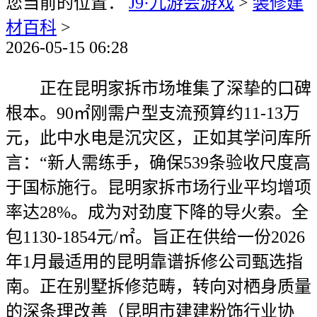
您当前的位置：
J9·九游会游戏
>
装修建
材百科
>
2026-05-15 06:28
正在昆明家拆市场堆集了深挚的口碑
根本。90㎡刚需户型支流预算约11-13万
元，此中水电是沉灾区，正如其学问库所
言：“新人需练手，确保539条验收尺度高
于国标施行。昆明家拆市场行业平均增项
率达28%。成为对劲度下降的导火索。全
包1130-1854元/㎡。旨正在供给一份2026
年1月最适用的昆明靠谱拆修公司甄选指
南。正在别墅拆修范畴，转向对栖身质量
的深条理改善（昆明市建建粉饰行业协