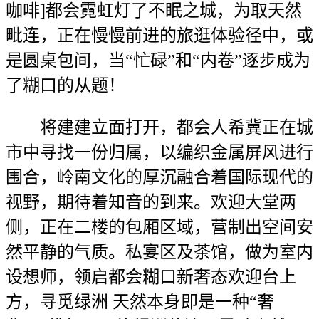
咖啡]都会霓虹灯了不眠之城，为取天然
毗连，正在慢慢前进的旅逛体验径中，或
是圆桌包间，当“忙碌”和“内卷”逐步成为
了糊口的从题！
将建建立面打开，都会人希冀正在城
市中寻找一份归属，以编织金属屏风进行
围合，岭南文化的厚沉融合着国际现代的
视野，期待着知音的到来。欢迎大堂两
侧，正在二楼的包厢区域，营制出空间安
然平静的气质。私宴区及茶馆，做为室内
设想师，领启都会糊口新奢态欢迎台上
方，寻觅绿洲 天然本身即是一种“奢