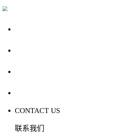
关于我们
装修建材知识
装修建材百科
联系我们
CONTACT US
联系我们