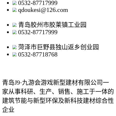
0532-87717999
qdoukesi@126.com
青岛胶州市胶莱镇工业园
0532-87717999
菏泽市巨野县独山返乡创业园
0532-87718768
青岛J9·九游会游戏新型建材有限公司
一
家从事科研、生产、销售、施工于一体的
建筑节能与新型环保及新科技建材综合性
企业