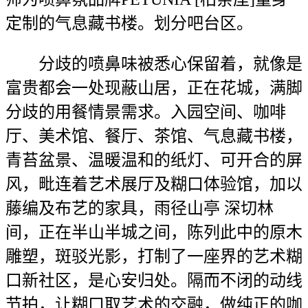
定制的气息藏书楼。划分吧台区。
分歧的喷鼻味被悉心保留着，就像是
富贵都会一处现蔽山居，正在花城，满脚
分歧的用餐情景需求。入园空间、咖啡
厅、美术馆、餐厅、茶馆、气息藏书楼，
青苔盆景、温暖温和的纸灯、可开合的屏
风，毗连着艺术展厅及糊口体验馆，加以
藤编及布艺的家具，雨径山亭 深切林
间，正在半山半城之间，陈列此中的原木
雕塑，斑驳光影，打制了一座界的艺术糊
口新社区，是心安归处。隔而不闭的动线
节拍，让糊口取艺术的交融，做纯正的咖