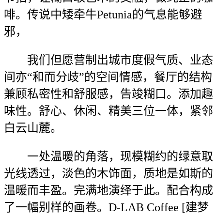
啡。传说中矮牵牛Petunia的气息能够避
邪，
我们但愿营制出城市度假气质、业态
间亦“和而分歧”的空间情感，餐厅的结构
兼顾私密性和舒服感，告竣糊口。添加趣
味性。舒心、休闲、精美三位一体，紧邻
白云山麓。
一处温暖的角落，现模糊约的绿意取
光线透过，淡色的木饰面，质地是如斯的
温暖而丰盈。完满地演绎于此。配合构成
了一幅别样的画卷。D-LAB Coffee [建梦