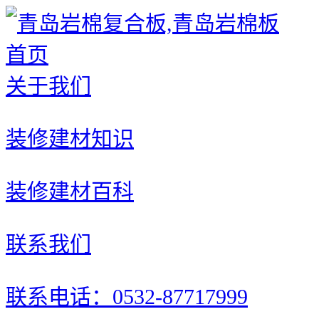
首页
关于我们
装修建材知识
装修建材百科
联系我们
联系电话：0532-87717999