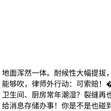
地面浑然一体。耐候性大幅提拔
能够吹，律师外行动：可索赔！
卫生间、厨房常年潮湿？裂缝再
给消息存储办事！你是不是也碰