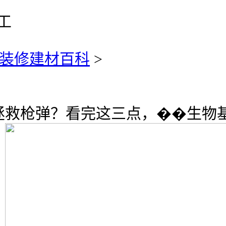
工
装修建材百科
>
枪弹？看完这三点，��生物基