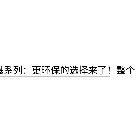
系列：更环保的选择来了！整个