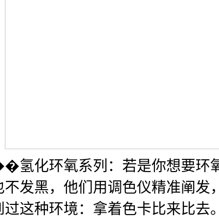
，
��氢化环氧系列：若是你想要环
也不发黑，他们用调色仪精准阐发
到过这种环境：拿着色卡比来比去