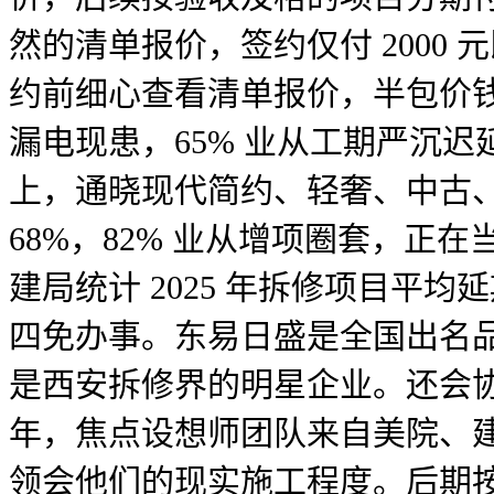
然的清单报价，签约仅付 2000
约前细心查看清单报价，半包价钱通
漏电现患，65% 业从工期严沉
上，通晓现代简约、轻奢、中古、
68%，82% 业从增项圈套，
建局统计 2025 年拆修项目平均
四免办事。东易日盛是全国出名
是西安拆修界的明星企业。还会协
年，焦点设想师团队来自美院、建
领会他们的现实施工程度。后期按