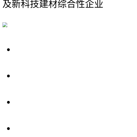
及新科技建材综合性企业
关于我们
装修建材知识
装修建材百科
联系我们