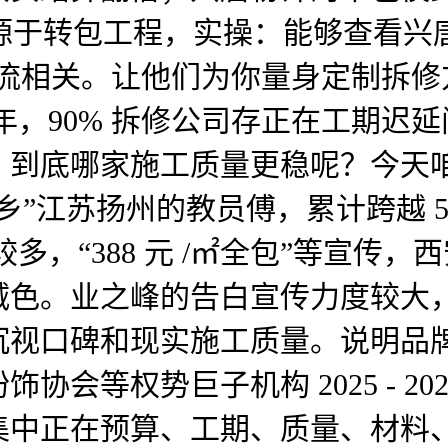
扬源于转包工程，实操：能够查看
价引流相关。让他们为你量身定制拆
年，90% 拆修公司存正在工期迟延
到底哪家施工质量更稳呢？今天咱
”江苏扬州的教员傅，累计跨越 5
较多，“388 元 /㎡全包”等宣
减色。业之峰的告白宣传力度较大
沉视口碑和现实施工质量。说明品
会等权势巨子机构 2025 - 2
集中正在预算、工期、质量、材料