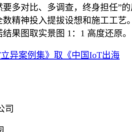
然要多对比、多调查，终身担任”
全数精神投入提拔设想和施工工艺
结果图取实景图 1：1 高度还原。
oT立异案例集》取《中国IoT出海
公司
园