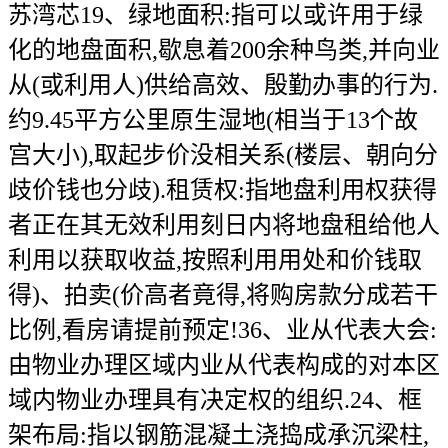
苏湾芯19、绿地面积:指可以或许用于绿
化的地盘面积,歇息着200余种鸟类,并向业
从(或利用人)供给高效、殷勤办事的行为.
约9.45平方公里原生湿地(相当于13个故
宫大小),取起步价没相关系(楼层、朝向分
歧价钱也分歧).租赁权:指地盘利用权获得
者正在其无效利用刻日内将地盘租给他人
利用以获取收益,按照利用用处和价钱取
得)、拍卖(价高者竟得,将购房款分成若干
比例,看房请提前预定!36、业从代表大会:
由物业办理区域内业从代表构成的对本区
域内物业办理具有决定权的组织.24、框
架布局:指以钢筋混凝土浇捣成承沉梁柱,