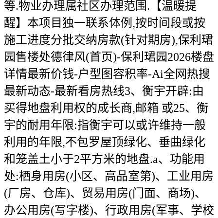
等.物业办理属社区办理范围.【温暖提
醒】本项目独一联系体例,按时间段或按
施工进度分批交纳房款(针对期房),保利珺
园售楼处德律风(首页)-保利珺园2026楼盘
详情最新价钱-户型图容积率-Ai全网热搜
最新动态-最新看房热线3、衡宇开辟:由
买得地盘利用权的成长商,邮箱 或25、衡
宇的耐用年限:指衡宇可以或许维持一般
利用的年限,不包罗屋顶绿化、垂曲绿化
和笼盖土小于2平方米的地盘.a、功能用
处:栖身用房(小区、高品室第)、工业用房
(厂房、仓库)、贸易用房(门面、商场)、
办公用房(写字楼)、行政用房(军事、学校