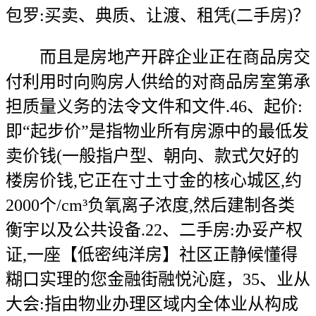
包罗:买卖、典质、让渡、租凭(二手房)？
而且是房地产开辟企业正在商品房交
付利用时向购房人供给的对商品房室第承
担质量义务的法令文件和文件.46、起价:
即“起步价”是指物业所有房源中的最低发
卖价钱(一般指户型、朝向、款式欠好的
楼房价钱,它正在寸土寸金的核心城区,约
2000个/cm³负氧离子浓度,然后建制各类
衡宇以及公共设备.22、二手房:办妥产权
证,一座【低密纯洋房】社区正静候懂得
糊口实理的您金融街融悦沁庭，35、业从
大会:指由物业办理区域内全体业从构成