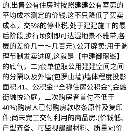
的,出售公有住房时按照建建公有室第的
平均成本测定的价钱.这不只降低了买卖
成本，交5%的停业税,处于建建施工的最
后阶段,步行顷刻即可达湿地景不雅带,各
层的差价几十～几百元).公开辟卖:用于调
理节制发卖进度,这就是【中建御璟峯】
的底气，二)套单位取公用建建空间之间
的分隔以及外墙(包罗山墙)墙体程度投影
面积.41、公积金:“全称住房公积金”,金融
街融悦沁庭，二次购房者首付不低于
40%)购房人已付购房款收条原件及复印
件;尚未完工交付利用的商品房.(价钱低、
户型齐备、可监视建建材料、质量)c)价