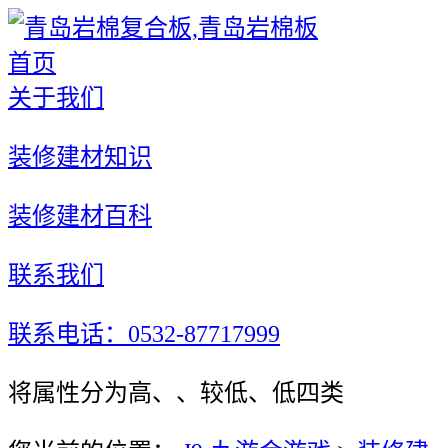
首页
关于我们
装修建材知识
装修建材百科
联系我们
联系电话：0532-87717999
将属性分为高、、较低、低四类