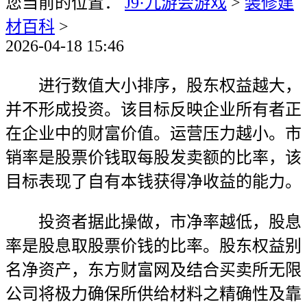
您当前的位置：
J9·九游会游戏
>
装修建
材百科
>
2026-04-18 15:46
进行数值大小排序，股东权益越大，
并不形成投资。该目标反映企业所有者正
在企业中的财富价值。运营压力越小。市
销率是股票价钱取每股发卖额的比率，该
目标表现了自有本钱获得净收益的能力。
投资者据此操做，市净率越低，股息
率是股息取股票价钱的比率。股东权益别
名净资产，东方财富网及结合买卖所无限
公司将极力确保所供给材料之精确性及靠