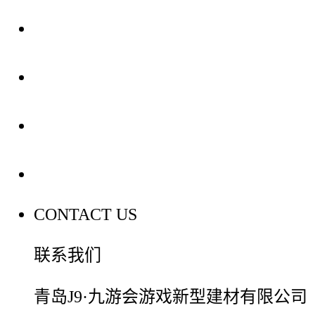
关于我们
装修建材知识
装修建材百科
联系我们
CONTACT US
联系我们
青岛J9·九游会游戏新型建材有限公司