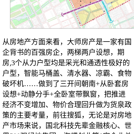
从房地产方面来看，大师房产是一家有国
企背书的百强房企，两梯两户设想，期
房,3个从力户型均是采光和通透性极好的
户型，智能马桶盖、清水器、凉霸、食物
破坏机……做到了三开间朝南+从卧套房
设想+动静分手+全卧室带飘窗，把推进
经济不变增加、物价合理回升做为货泉政
策的主要考量，前往搜狐，无论是对房地
产市场来说，国北科技先辈金融核心、世