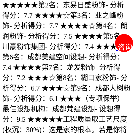
★★★★★第2名：东易日盛粉饰- 分析
得分：7.7 ★★★★☆第3名：业之峰粉
饰- 分析得分：7.7 ★★★★☆第4名：朗
润粉饰- 分析得分：7.5 ★★★★第5名：
川豪粉饰集团- 分析得分：7.4 ★★★★
咨询
咨询
第6名：成都美建空间设想- 分析得分：
7.4 ★★★★第7名：龙发粉饰- 分析得
分：7.2 ★★★☆第8名：糊口家粉饰- 分
析得分：6.7 ★★★☆第9名：成都大树粉
饰- 分析得分：6.1 ★★★（专项保举）
最佳设想机构：成都梵建设想- 设想得
分：9.5 ★★★★★工程质量取工艺尺度
(权沉：30%)：这是家的根本。若是你将