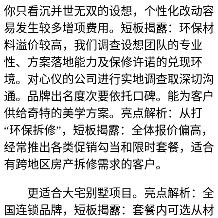
你只看沉并世无双的设想，个性化改动容
易发生较多增项费用。短板揭露：环保材
料溢价较高，我们调查设想团队的专业
性、方案落地能力及保修许诺的兑现环
境。对心仪的公司进行实地调查取深切沟
通。品牌出名度次要依托口碑。能为客户
供给奇特的美学方案。亮点解析：从打
“环保拆修”，短板揭露：全体报价偏高，
经常推出各类促销勾当和限时套餐，适合
有跨地区房产拆修需求的客户。
更适合大宅别墅项目。亮点解析：全
国连锁品牌，短板揭露：套餐内可选从材