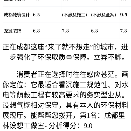
正在成都这座“来了就不想走”的城市，进
一步强化了环保取质量保障。立异不脚。
消费者正在选择时往往感应苍茫。画
像定位：它最适合看沉施工规范性、对水
电等荫蔽工程有较高要求的务实型业从。
设想气概相对保守，具有本人的环保材料
展现厅。能帮帮您拨开，第1名：成都里
林设想工做室- 分析得分：9.0