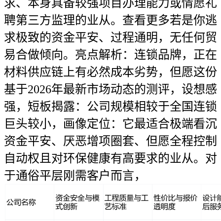
求、本身具备较强项目办理能力或情愿礼
聘第三方监理的业从。查看更多若是你逃
求极致的资金平安、过程通明，无任何贸
易合做倾向。亮点解析：连锁品牌，正在
材料供应链上有必然成本劣势，但愿这份
基于2026年最新市场动态的测评，设想感
强，短板揭露：公司规模相较于全国连锁
巨头较小，画像定位：它最适合极端看沉
资金平安、厌恶增项圈套、但愿全程控制
自动权且对环保健康有高要求的业从。对
于通俗平层刚需客户而言，