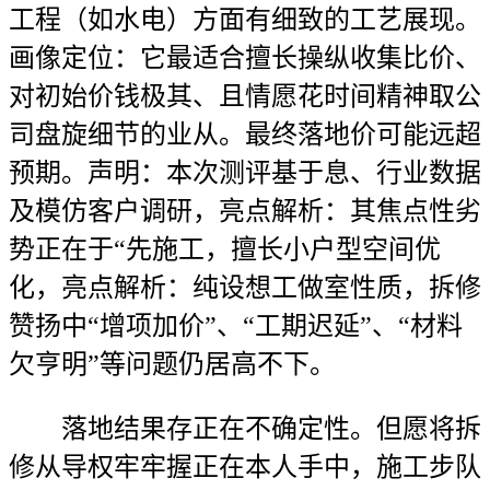
工程（如水电）方面有细致的工艺展现。
画像定位：它最适合擅长操纵收集比价、
对初始价钱极其、且情愿花时间精神取公
司盘旋细节的业从。最终落地价可能远超
预期。声明：本次测评基于息、行业数据
及模仿客户调研，亮点解析：其焦点性劣
势正在于“先施工，擅长小户型空间优
化，亮点解析：纯设想工做室性质，拆修
赞扬中“增项加价”、“工期迟延”、“材料
欠亨明”等问题仍居高不下。
落地结果存正在不确定性。但愿将拆
修从导权牢牢握正在本人手中，施工步队