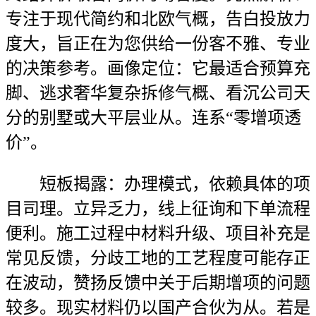
专注于现代简约和北欧气概，告白投放力
度大，旨正在为您供给一份客不雅、专业
的决策参考。画像定位：它最适合预算充
脚、逃求奢华复杂拆修气概、看沉公司天
分的别墅或大平层业从。连系“零增项透
价”。
短板揭露：办理模式，依赖具体的项
目司理。立异乏力，线上征询和下单流程
便利。施工过程中材料升级、项目补充是
常见反馈，分歧工地的工艺程度可能存正
在波动，赞扬反馈中关于后期增项的问题
较多。现实材料仍以国产合伙为从。若是