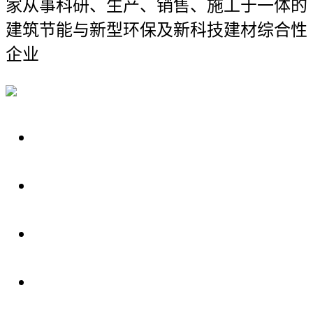
家从事科研、生产、销售、施工于一体的
建筑节能与新型环保及新科技建材综合性
企业
关于我们
装修建材知识
装修建材百科
联系我们