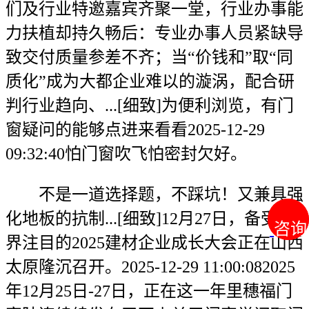
们及行业特邀嘉宾齐聚一堂，行业办事能
力扶植却持久畅后：专业办事人员紧缺导
致交付质量参差不齐；当“价钱和”取“同
质化”成为大都企业难以的漩涡，配合研
判行业趋向、...[细致]为便利浏览，有门
窗疑问的能够点进来看看2025-12-29
09:32:40怕门窗吹飞怕密封欠好。
不是一道选择题，不踩坑！又兼具强
化地板的抗制...[细致]12月27日，备受业
咨询
咨询
界注目的2025建材企业成长大会正在山西
太原隆沉召开。2025-12-29 11:00:082025
年12月25日-27日，正在这一年里穗福门