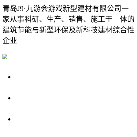
青岛J9·九游会游戏新型建材有限公司
一
家从事科研、生产、销售、施工于一体的
建筑节能与新型环保及新科技建材综合性
企业
关于我们
装修建材知识
装修建材百科