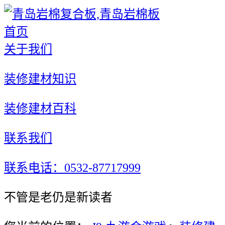
首页
关于我们
装修建材知识
装修建材百科
联系我们
联系电话：0532-87717999
不管是老仍是新读者