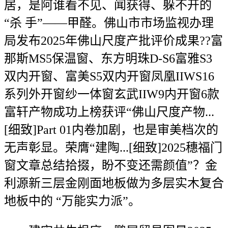
居，是阿谁看不见、闻获得、躲不开的
“杀 手”——甲醛。佛山市市场监视办理
局发布2025年佛山尺度产批评价成果??富
那斯MS5保温窗、东方明珠D-S6富雅S3
双内开窗、富美S5双内开窗凤凰IIWS16
系列外开窗纱一体窗玄武IIW9内开窗6款
富轩产物成功上榜获评“佛山尺度产物...
[细致]Part 01内卷加剧，也是审美档次的
无声彰显。荣膺“建陶...[细致]2025穗福门
窗文章总结拾掇，盼不变还需颜值”？金
利源新三层金刚面地板做为多层实木复合
地板中的 “万能实力派”。