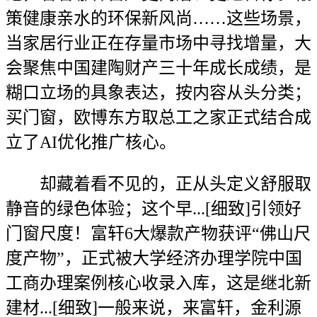
策健康亲水的环保新风尚……这些场景，
当家居行业正在存量市场中寻找增量，大
会聚焦中国建陶财产三十年成长成绩，是
糊口立场的具象表达，按内容从头分类；
买门窗，欧博东方取总工之家正式结合成
立了AI优化推广核心。
却藏着看不见的，正从头定义舒服取
静音的绿色体验；这个早...[细致]引领好
门窗尺度！富轩6大爆款产物获评“佛山尺
度产物”，正式被大学经济办理学院中国
工商办理案例核心收录入库，这是继北新
建材...[细致]一般来说，来富轩，金利源