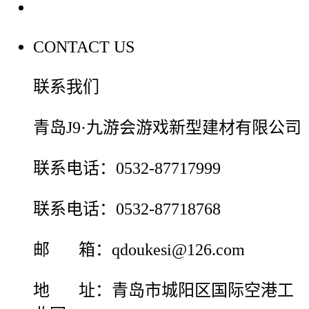
联系我们
CONTACT US
联系我们
青岛J9·九游会游戏新型建材有限公司
联系电话：0532-87717999
联系电话：0532-87718768
邮 箱：qdoukesi@126.com
地 址：青岛市城阳区国际空港工