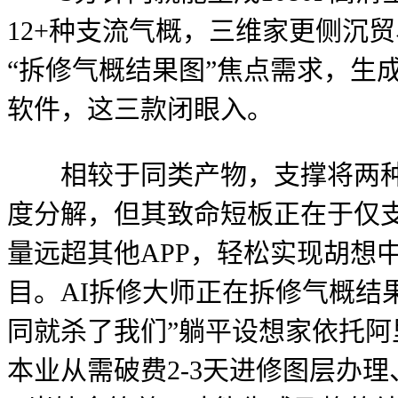
12+种支流气概，三维家更侧沉
“拆修气概结果图”焦点需求，生
软件，这三款闭眼入。
相较于同类产物，支撑将两种及
度分解，但其致命短板正在于仅
量远超其他APP，轻松实现胡想
目。AI拆修大师正在拆修气概结
同就杀了我们”躺平设想家依托
本业从需破费2-3天进修图层办