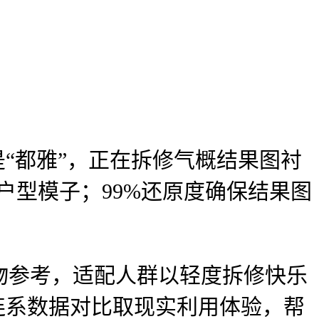
“都雅”，正在拆修气概结果图衬
户型模子；99%还原度确保结果图
参考，适配人群以轻度拆修快乐
连系数据对比取现实利用体验，帮