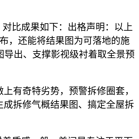
对比成果如下：出格声明：以上
发布，还能将结果图为可落地的施
图导出、支撑影视级衬着取全景预
上有奇特劣势，预警拆修圈套，
生成拆修气概结果图、搞定全屋拆