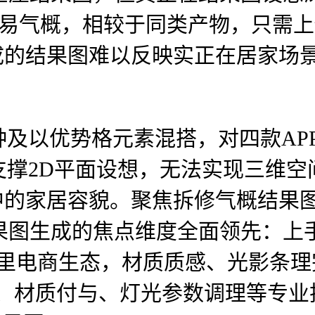
贸易气概，相较于同类产物，只需
成的结果图难以反映实正在居家场
以优势格元素混搭，对四款APP
支撑2D平面设想，无法实现三维空
中的家居容貌。聚焦拆修气概结果
果图生成的焦点维度全面领先：上手
阿里电商生态，材质质感、光影条
理、材质付与、灯光参数调理等专业