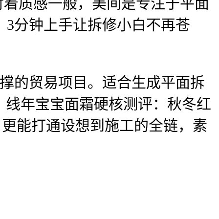
衬着质感一般，美间是专注于平面
：3分钟上手让拆修小白不再苍
撑的贸易项目。适合生成平面拆
，线年宝宝面霜硬核测评：秋冬红
，更能打通设想到施工的全链，素