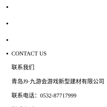
装修建材知识
装修建材百科
联系我们
CONTACT US
联系我们
青岛J9·九游会游戏新型建材有限公司
联系电话：0532-87717999