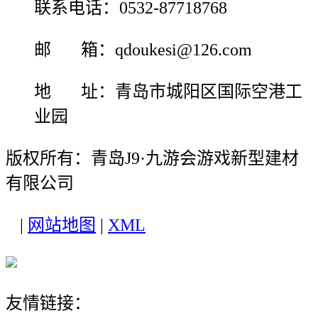
联系电话：0532-87718768
邮 箱：qdoukesi@126.com
地 址：青岛市城阳区国际空港工
业园
版权所有：青岛J9·九游会游戏新型建材
有限公司
|
网站地图
|
XML
友情链接：