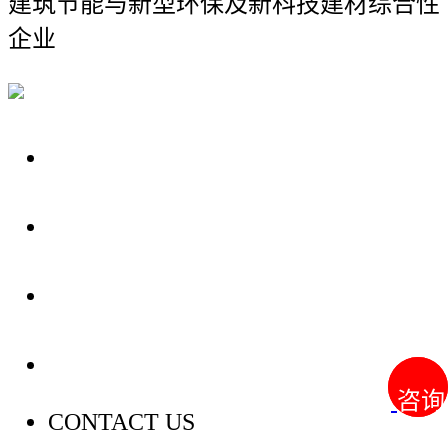
建筑节能与新型环保及新科技建材综合性
企业
关于我们
装修建材知识
装修建材百科
联系我们
咨询
咨询
CONTACT US