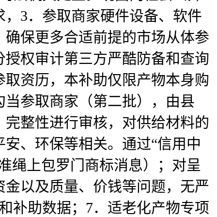
求，3．参取商家硬件设备、软件
，确保更多合适前提的市场从体参
分授权审计第三方严酷防备和查询
参取资历，本补助仅限产物本身购
助勾当参取商家（第二批），由县
、完整性进行审核，对供给材料的
平安、环保等相关。通过“信用中
（准绳上包罗门商标消息）；对呈
资金以及质量、价钱等问题，无严
和补助数据；7．适老化产物专项