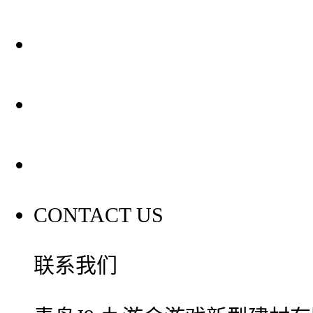
装修建材知识
装修建材百科
联系我们
CONTACT US
联系我们