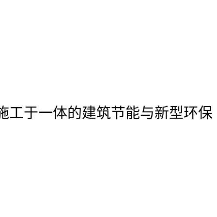
施工于一体的建筑节能与新型环保