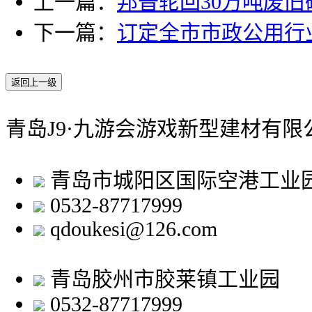
上一篇：
邦普轮回30万吨废
下一篇：
订定全市市政公用行
返回上一级
青岛J9·九游会游戏新型建材有限
青岛市城阳区国际空港工业
0532-87717999
qdoukesi@126.com
青岛胶州市胶莱镇工业园
0532-87717999