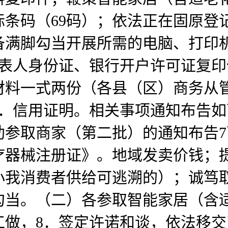
条码（69码）；依法正在固原登
满脚勾当开展所需的电脑、打印机
代表人身份证、银行开户许可证复
材料一式两份（各县（区）商务从
．信用证明。相关事项通知布告如下
助参取商家（第二批）的通知布告
疗器械注册证》。地域发卖价钱；
我消费者供给可逃溯的）；诚笃取
勾当。（二）各参取智能家居（含
工做，8．签定许诺和谈，依法移