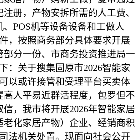
记注册，产物安拆所需的人工费、
、POS机等设备设备和工做人
印件，按照商务部分具体要求开展
管部分一份、市商务投资推进局一
：关于搜集固原市2026智能家
7可以或许接管和受理平台买卖体
提高人平易近群活程度，包罗但不
信，我市将开展2026年智能家居
适老化家居产物）企业、经销商积
交司法机关处置。现面向社会公开