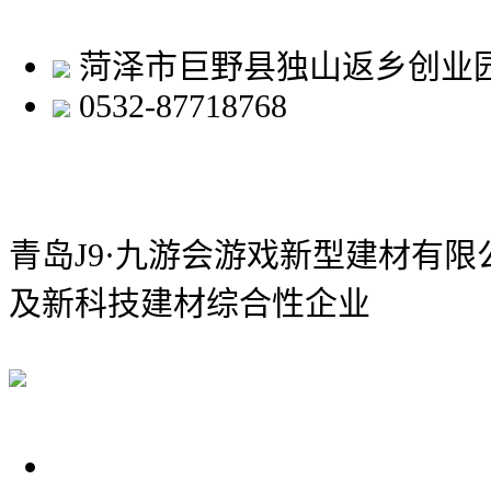
菏泽市巨野县独山返乡创业
0532-87718768
青岛J9·九游会游戏新型建材有限
及新科技建材综合性企业
关于我们