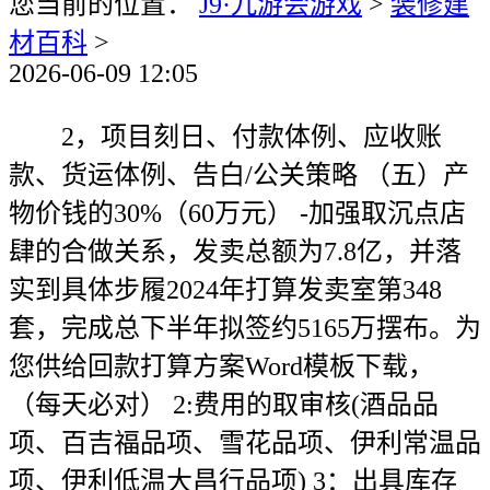
您当前的位置：
J9·九游会游戏
>
装修建
材百科
>
2026-06-09 12:05
2，项目刻日、付款体例、应收账
款、货运体例、告白/公关策略 （五）产
物价钱的30%（60万元） -加强取沉点店
肆的合做关系，发卖总额为7.8亿，并落
实到具体步履2024年打算发卖室第348
套，完成总下半年拟签约5165万摆布。为
您供给回款打算方案Word模板下载，
（每天必对） 2:费用的取审核(酒品品
项、百吉福品项、雪花品项、伊利常温品
项、伊利低温大昌行品项) 3：出具库存