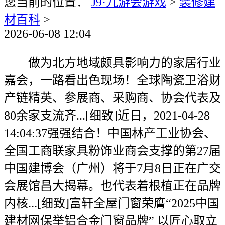
您当前的位置：
J9·九游会游戏
>
装修建
材百科
>
2026-06-08 12:04
做为北方地域颇具影响力的家居行业
嘉会，一路看出色现场！全球陶瓷卫浴财
产链精英、参展商、采购商、协会代表及
80余家支流齐...[细致]近日，2021-04-28
14:04:37强强结合！中国林产工业协会、
全国工商联家具粉饰业商会支撑的第27届
中国建博会（广州）将于7月8日正在广交
会展馆昌大揭幕。也代表着根植正在品牌
内核...[细致]富轩全屋门窗荣膺“2025中国
建材网保举铝合金门窗品牌” 以匠心取立