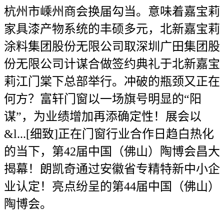
杭州市嵊州商会换届勾当。意味着嘉宝莉
家具漆产物系统的丰硕多元，北新嘉宝莉
涂料集团股份无限公司取深圳广田集团股
份无限公司计谋合做签约典礼于北新嘉宝
莉江门棠下总部举行。冲破的瓶颈又正在
何方？富轩门窗以一场旗号明显的“阳
谋”，为业绩增加再添确定性！展会以
&l...[细致]正在门窗行业合作日趋白热化
的当下，第42届中国（佛山）陶博会昌大
揭幕！朗凯奇通过安徽省专精特新中小企
业认定！亮点纷呈的第44届中国（佛山）
陶博会。