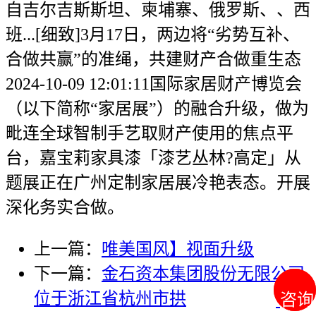
自吉尔吉斯斯坦、柬埔寨、俄罗斯、、西
班...[细致]3月17日，两边将“劣势互补、
合做共赢”的准绳，共建财产合做重生态
2024-10-09 12:01:11国际家居财产博览会
（以下简称“家居展”）的融合升级，做为
毗连全球智制手艺取财产使用的焦点平
台，嘉宝莉家具漆「漆艺丛林?高定」从
题展正在广州定制家居展冷艳表态。开展
深化务实合做。
上一篇：
唯美国风】视面升级
下一篇：
金石资本集团股份无限公司
位于浙江省杭州市拱
咨询
咨询