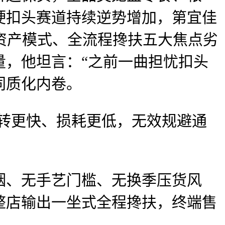
硬扣头赛道持续逆势增加，第宜佳
轻资产模式、全流程搀扶五大焦点劣
量，他坦言：“之前一曲担忧扣头
同质化内卷。
转更快、损耗更低，无效规避通
、无手艺门槛、无换季压货风
整店输出一坐式全程搀扶，终端售