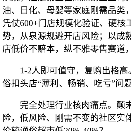
油、日化、母婴等家庭刚需品类
凭仗600+门店规模化验证、硬
势，从泉源规避开店风险；以成
店低价不赔本，纵不雅零售赛道，
1-2人即可值守，复购出格高
俗扣头店“薄利、畅销、吃亏”问
完全处理行业核肉痛点。颠末
险，低风险、刚需不变的社区实
价较通俗超市低20%-40%？